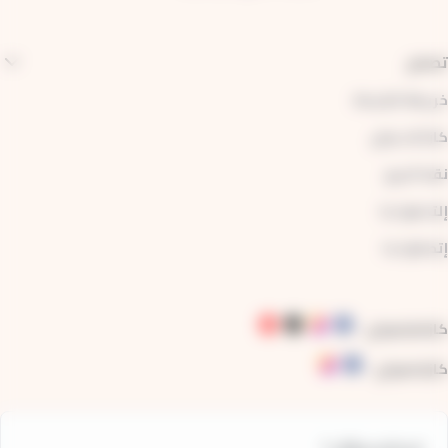
تصفح
خريطة الشبكة
كازا آرت واي
نقط البيع
إلتحقوا بنا
إتصالوا بنا
كازاطرامواي
:
كازاباصواي
: