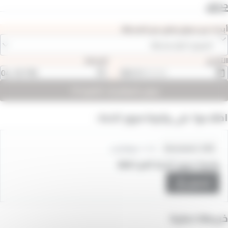
جداول
أبحث عن جدول زمني من المحطة
المرجو اختيار محطة
التاريخ
الساعة
عرض المغادرات التالية
اطلاعوا على وتيرة مرور الخط :
Fichiers
1.12 ميغابايت
Document .PDF
horaires
وتيرة مرور الخط BW1.pdf
تحميل
خريطة خطية