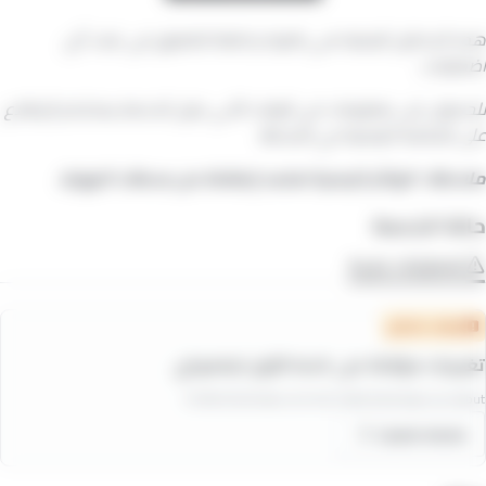
هذه الجداول الزمنية هي نظرية و قابلة للتطبيق في غياب أي
اضطرابات.
للحصول على معلومات في الوقت الآني حول الخدمة يمكنكم الإطلاع
على الشاشة الرقمية في المحطة
ملاحظة : الوتائر الزمنية تعتمد إنطلاقا من محطات النهاية.
حالة الخدمة
اضطرابات جارية
توقف متنقل
تغييرات مؤقتة على الخط الأول للباصواي
15/08/2026
:
Date de fin
/
01/08/2026
:
Date de début
Learn more