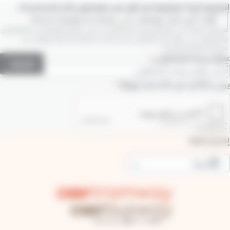
إنضموا إلينا ! وكونوا من أول من يتوصلون بآخر المستجدات
أؤكد أنني قرأت ووافقت على سياسة الخصوصية الخاصة
من خلال اشتراكك في النشرة الإخبارية، فإنك توافق على تلقي الرسائل التواصلية من كازاطرامواي
وكازاباصواي على عنوان البريد الإلكتروني الذي قدمته. كما تؤكد أنك قرأت ووافقت على
سياسة الخصوصية الخاصة بنا
.
عنوان بريدك الإلكتروني
اشتراك
قل ضروري
يرجى التأكيد على أنك لست روبوتًا.
إختيار اللغة
عربية
عرض إجراءات إضافية