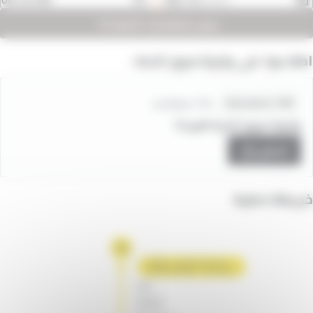
عرض المغادرات التالية
اطلاعوا على وتيرة مرور الخط :
Fichiers
2.64 ميغابايت
Document .PDF
horaires
وتيرة مرور الخط T2.pdf
تحميل
خريطة خطية