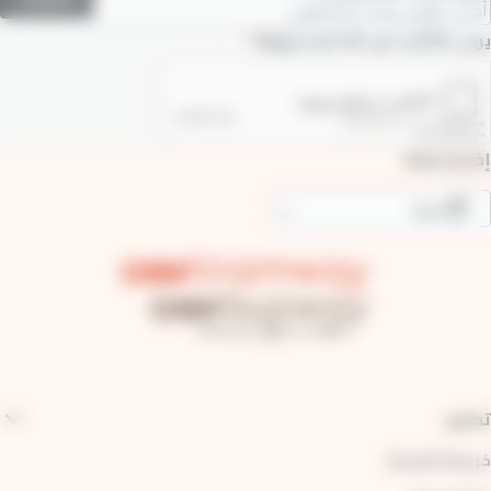
قل ضروري
يرجى التأكيد على أنك لست روبوتًا.
إختيار اللغة
عربية
عرض إجراءات إضافية
تصفح
خريطة الشبكة