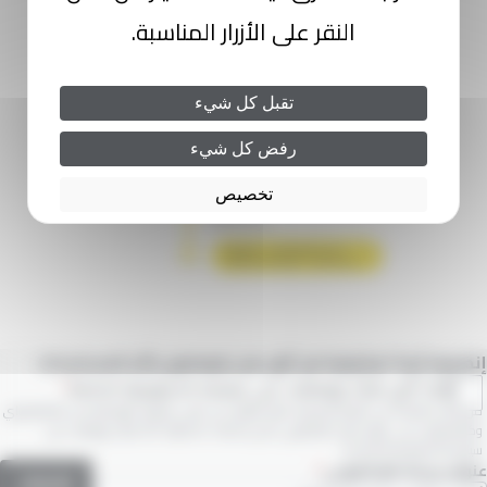
النقر على الأزرار المناسبة.
تقبل كل شيء
رفض كل شيء
تخصيص
إنضموا إلينا ! وكونوا من أول من يتوصلون بآخر المستجدات
أؤكد أنني قرأت ووافقت على سياسة الخصوصية الخاصة
من خلال اشتراكك في النشرة الإخبارية، فإنك توافق على تلقي الرسائل التواصلية من كازاطرامواي
وكازاباصواي على عنوان البريد الإلكتروني الذي قدمته. كما تؤكد أنك قرأت ووافقت على
سياسة الخصوصية الخاصة بنا
.
عنوان بريدك الإلكتروني
اشتراك