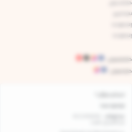
كازا آرت واي
نقط البيع
إلتحقوا بنا
إتصالوا بنا
كازاطرامواي
:
كازاباصواي
:
لديكم سؤال ؟
تواصلوا معنا
عبر الهاتف
:
05 22 99 83 83
من الاثنين إلى السبت