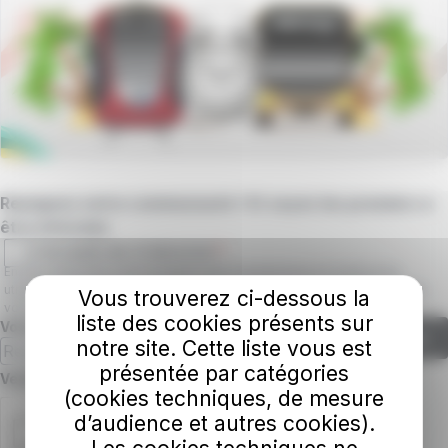
Rejoignez notre communauté ! Et soyez les premiers à
être informés
J'accepte de m'abonner
En vous abonnant, vous acceptez que Casatramway & Casabusway
utilisent votre adresse e-mail pour vous envoyer la newsletter ainsi que
Vous trouverez ci-dessous la
vous confirmez avoir lu et accepté notre
politique de confidentialité
.
liste des cookies présents sur
Votre email
S'abonner
notre site. Cette liste vous est
présentée par catégories
Champ requis
Veuillez confirmer que vous n'êtes pas un robot.
(cookies techniques, de mesure
d’audience et autres cookies).