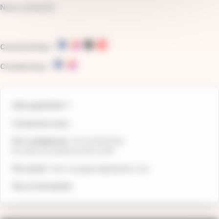
Nous contacter
Casatramway
:
Casabusway
:
Une question ?
Contactez nous :
Par 📞téléphone :
05 22 99 83 83
Du lundi au samedi de 8h à 20h
Par email
:
infos.voyageurs@ratpdev.com
Via
ce formulaire