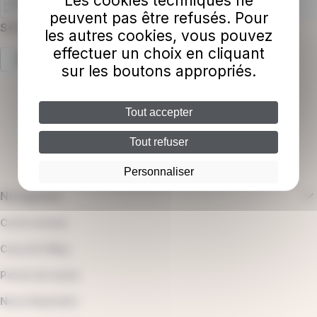
Les cookies techniques ne
peuvent pas être refusés. Pour
Sélectionnez la langue
les autres cookies, vous pouvez
effectuer un choix en cliquant
Français
sur les boutons appropriés.
Lister les actions supplémentaires
Tout accepter
Tout refuser
Personnaliser
Navigation
Carte réseau
Casa Art Way
Points de vente
Nous Rejoindre